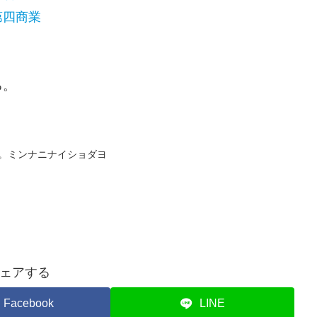
第四商業
る。
そりと。ミンナニナイショダヨ
ェアする
Facebook
LINE