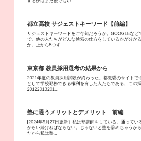
するかはまだ後でもい...
都立高校 サジェストキーワード【前編】
サジェストキーワードをご存知だろうか。GOOGLEな
で、他の人たちがどんな検索の仕方をしているかが分か
か。上から5つず...
東京都 教員採用選考の結果から
2021年度の教員採用試験が終わった。都教委のサイト
として学校勤務できる権利を有した人たちである。この
20122013201...
塾に通うメリットとデメリット 前編
[2024年5月27日更新］私は塾講師をしている。通っ
からい続けねばならない。じゃないと塾を辞めちゃうか
だから私は塾...