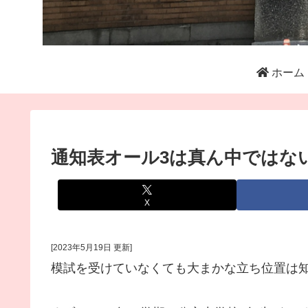
ホーム
通知表オール3は真ん中ではな
X
[2023年5月19日 更新]
模試を受けていなくても大まかな立ち位置は