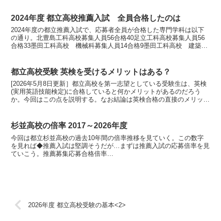
2024年度 都立高校推薦入試 全員合格したのは
2024年度の都立推薦入試で、応募者全員が合格した専門学科は以下
の通り。北豊島工科高校募集人員56合格40足立工科高校募集人員56
合格33墨田工科高校 機械科募集人員14合格9墨田工科高校 建築科
募集人員14合格7荒川工科高校 電子科募集人...
都立高校受験 英検を受けるメリットはある？
[2026年5月8日更新］都立高校を第一志望としている受験生は、英検
(実用英語技能検定)に合格していると何かメリットがあるのだろう
か。今回はこの点を説明する。なお結論は英検合格の直接のメリット
はなし。でも合格しておく方がいい。である。◆都立...
杉並高校の倍率 2017～2026年度
今回は都立杉並高校の過去10年間の倍率推移を見ていく。この数字
を見れば◆推薦入試は堅調そうだが…まずは推薦入試の応募倍率を見
ていこう。推薦募集応募合格倍率
202664231643.61202564157642.45202464232643....
2026年度 都立高校受験の基本<2>