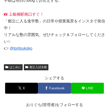
手順は明日のblogでお伝えする。
📸 上板橋駅南口すぐ！
「都立に入る進学塾」の日常や授業風景をインスタで発信
中！
リアルな塾の雰囲気、ぜひチェック＆フォローしてくださ
い✨
👉
@toritsukoko
はじめに
都立入試全般
シェアする
X
Facebook
LINE
おりぐち(管理者)をフォローする