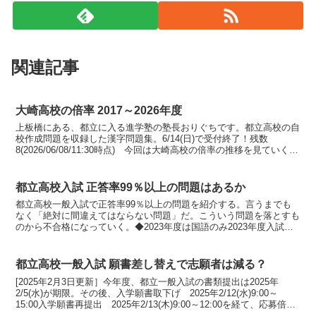
関連記事
大崎高校の倍率 2017～2026年度
上板橋にある、都立に入る進学塾の塾長おりぐちです。都立高校の自
校作成問題を収録した漢字問題集。6/14(日)で受付終了！残数
8(2026/06/08/11:30時点) 今回は大崎高校の倍率の推移を見ていく。
◆推薦は人気推薦募集応募合格倍率2...
都立高校入試 正答率99％以上の問題はあるか
都立高校一般入試で正答率99％以上の問題を紹介する。言うまでも
なく「絶対に間違えてはならない問題」だ。こういう問題を落とすも
のから不合格になっていく。◆2023年度は国語のみ2023年度入試で
は、国語の漢字問題で2問。大問1 漢字の読み(1...
都立高校一般入試 願書差し替えで志願者は減る？
[2025年2月3日更新］今年度、都立一般入試の書類提出は2025年
2/5(水)が期限。その後、入学願書取下げ 2025年2/12(水)9:00～
15:00入学願書再提出 2025年2/13(木)9:00～12:00を経て、応募倍率
が確定す...