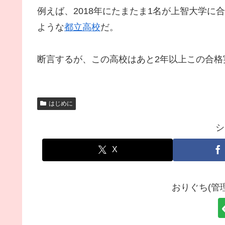
例えば、2018年にたまたま1名が上智大学
ような
都立高校
だ。
断言するが、この高校はあと2年以上この合格
はじめに
シ
X
おりぐち(管