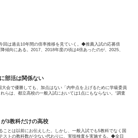
今回は過去10年間の倍率推移を見ていく。◆推薦入試の応募倍
向にある。2017、2018年度の頃は4倍あったのが、2025、
試に部活は関係ない
、全国大会で優勝しても、加点はない「内申点を上げるために学級委員
れらは、都立高校の一般入試においては1点にもならない。“調査
トが3教科だけの高校
ることは以前にお伝えした。しかし、一般入試でも5教科でなく国
テストの教科数が少ない代わりに、実技検査を実施する。◆全日