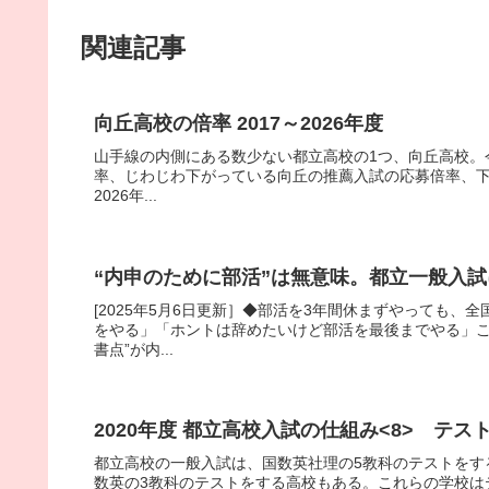
関連記事
向丘高校の倍率 2017～2026年度
山手線の内側にある数少ない都立高校の1つ、向丘高校。
率、じわじわ下がっている向丘の推薦入試の応募倍率、下降傾
2026年...
“内申のために部活”は無意味。都立一般入
[2025年5月6日更新］◆部活を3年間休まずやっても
をやる」「ホントは辞めたいけど部活を最後までやる」こ
書点”が内...
2020年度 都立高校入試の仕組み<8> テス
都立高校の一般入試は、国数英社理の5教科のテストをす
数英の3教科のテストをする高校もある。これらの学校は