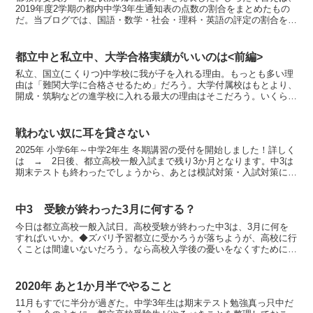
2019年度2学期の都内中学3年生通知表の点数の割合をまとめたもの
だ。当ブログでは、国語・数学・社会・理科・英語の評定の割合を過
去5年分、並べている。◆この数字は何か各中学校で、...
都立中と私立中、大学合格実績がいいのは<前編>
私立、国立(こくりつ)中学校に我が子を入れる理由。もっとも多い理
由は「難関大学に合格させるため」だろう。大学付属校はもとより、
開成・筑駒などの進学校に入れる最大の理由はそこだろう。いくら校
風がよくても、大学合格実績が振るわなければ生徒は集ま...
戦わない奴に耳を貸さない
2025年 小学6年～中学2年生 冬期講習の受付を開始しました！詳しく
は → 2日後、都立高校一般入試まで残り3か月となります。中3は
期末テストも終わったでしょうから、あとは模試対策・入試対策に専
念できますね。それ以外やらなきゃいけないこと...
中3 受験が終わった3月に何する？
今日は都立高校一般入試日。高校受験が終わった中3は、3月に何を
すればいいか。◆ズバリ予習都立に受かろうが落ちようが、高校に行
くことは間違いないだろう。なら高校入学後の憂いをなくすために、
高校の予習をしておくのがお薦めだ。高校から予習指示が出...
2020年 あと1か月半でやること
11月もすでに半分が過ぎた。中学3年生は期末テスト勉強真っ只中だ