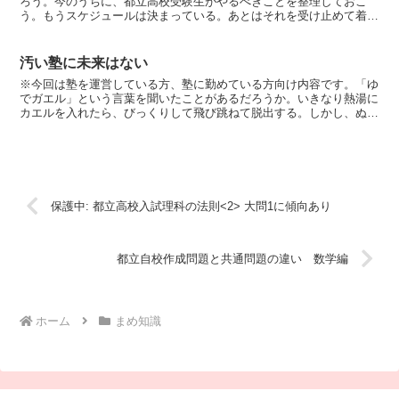
ろう。今のうちに、都立高校受験生がやるべきことを整理しておこ
う。もうスケジュールは決まっている。あとはそれを受け止めて着実
にこなすだけだ。面倒だからと言って目を背けてはならない...
汚い塾に未来はない
※今回は塾を運営している方、塾に勤めている方向け内容です。「ゆ
でガエル」という言葉を聞いたことがあるだろうか。いきなり熱湯に
カエルを入れたら、びっくりして飛び跳ねて脱出する。しかし、ぬる
い水に入れてから少しずつ熱すると変化に気づかず、熱さを...
保護中: 都立高校入試理科の法則<2> 大問1に傾向あり
都立自校作成問題と共通問題の違い 数学編
ホーム
まめ知識