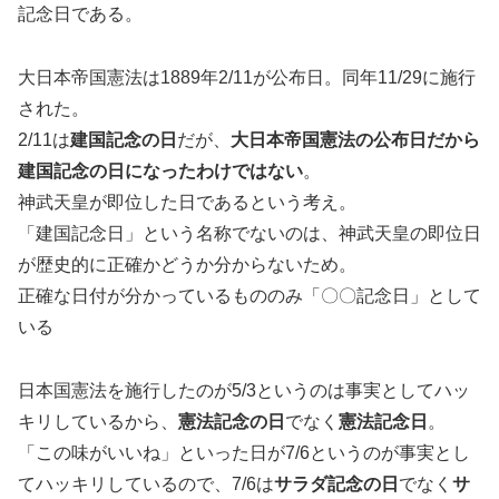
記念日である。
大日本帝国憲法は1889年2/11が公布日。同年11/29に施行
された。
2/11は
建国記念の日
だが、
大日本帝国憲法の公布日だから
建国記念の日になったわけではない
。
神武天皇が即位した日であるという考え。
「建国記念日」という名称でないのは、神武天皇の即位日
が歴史的に正確かどうか分からないため。
正確な日付が分かっているもののみ「〇〇記念日」として
いる
日本国憲法を施行したのが5/3というのは事実としてハッ
キリしているから、
憲法記念の日
でなく
憲法記念日
。
「この味がいいね」といった日が7/6というのが事実とし
てハッキリしているので、7/6は
サラダ記念の日
でなく
サ