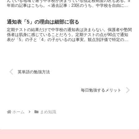
んでいる地域で通う中学校が決まっている指定校制度の区もある。5
年前の記事はこちら。＜過去記事：23区のうち、中学校を自由に選
べる区は＞◆5年前と変わらず区中学校選択千代田自由選択...
通知表「5」の理由は細部に宿る
定期テストの結果だけで中学校の通知表は決まらない。保護者や塾関
係者は肌身に感じていることだろう。定期テストの点が90点で通知
表が「5」の子と「4」の子がいるのは事実。観点別評価で特定の分
野だけがよろしくない。提出物を正確に提出していないなど...
英単語の勉強方法
毎日勉強するメリット
ホーム
まめ知識