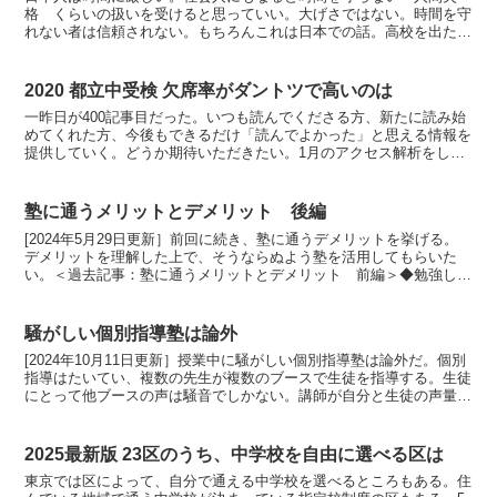
格 くらいの扱いを受けると思っていい。大げさではない。時間を守
れない者は信頼されない。もちろんこれは日本での話。高校を出たら
イタリアで一生過ごす、などの事情があるなら好きにするとい...
2020 都立中受検 欠席率がダントツで高いのは
一昨日が400記事目だった。いつも読んでくださる方、新たに読み始
めてくれた方、今後もできるだけ「読んでよかった」と思える情報を
提供していく。どうか期待いただきたい。1月のアクセス解析をした
ところ、12月にもアクセスした再訪者が9％だった。つ...
塾に通うメリットとデメリット 後編
[2024年5月29日更新］前回に続き、塾に通うデメリットを挙げる。
デメリットを理解した上で、そうならぬよう塾を活用してもらいた
い。＜過去記事：塾に通うメリットとデメリット 前編＞◆勉強した
気になるだけ勉強は反復練習して、身につけていかねば...
騒がしい個別指導塾は論外
[2024年10月11日更新］授業中に騒がしい個別指導塾は論外だ。個別
指導はたいてい、複数の先生が複数のブースで生徒を指導する。生徒
にとって他ブースの声は騒音でしかない。講師が自分と生徒の声量に
注意を払う必要がある。これができていない塾は教...
2025最新版 23区のうち、中学校を自由に選べる区は
東京では区によって、自分で通える中学校を選べるところもある。住