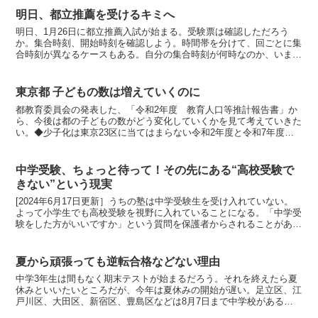
明日、都立推薦を受けるキミへ
明日、1月26日に都立推薦入試が始まる。受験票は確認しただろう
か。集合時刻、開始時刻を確認しよう。時間帯を分けて、回ごとに集
合時刻が異なるケースもある。自分の集合時刻が何時なのか、いま一
度お確かめいただきたい。開始時刻によって、お弁当の有無...
東京都 子どもの数は増えていくのに
都教育委員会の発表した、「令和2年度 教育人口等推計報告書」か
ら、今後は都の子どもの数がどう変化していくかを見て考えていきた
い。◆少子化は東京23区に当てはまらない令和2年度と令和7年度を
比べると、都内の公立小学校の児童数は595,278名...
中学受験、ちょっと待って！その先にある“高校受験で
きない”という現実
[2024年6月17日更新］うちの塾は中学受験生を受け入れていない。
よって小学生でも高校受験を視野に入れていることになる。「中学受
験をした方がいいですか」という質問を保護者からされることがあ
る。そんなときは私の考える中学受験のメリットとデメ...
夏から頑張っても逆転合格などない理由
中学3年生は間もなく期末テストが始まるだろう。それを終えたら夏
休みといいたいところだが、今年は夏休みの開始が遅い。足立区、江
戸川区、大田区、新宿区、豊島区などは8月7日まで中学校がある。
板橋区、北区、世田谷区、品川区、練馬区、港区などは7月...