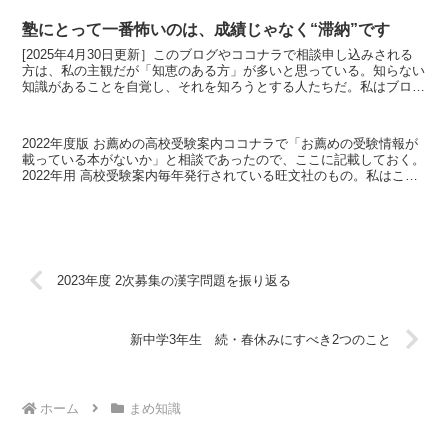
塾にとって一番怖いのは、成績じゃなく“滞納”です
[2025年4月30日更新］このブログやココナラで相談申し込みされる
方は、私の主観だが「知恵のある方」が多いと思っている。知らない
知識があることを自覚し、それを知ろうとする人たちだ。私はブログ
の文章をやや理解しづらく書いている。少々難解な言...
2022年度版 お薦めの高校受験案内ココナラで「お薦めの受験情報が
載っている本がないか」と相談であったので、ここに記載しておく。
2022年用 高校受験案内毎年発行されている旺文社のもの。私はこれ
を使っている。都立高校より私立高校の情報が重視...
2023年度 2次募集の漢字問題を振り返る
新中学3年生 続・春休みにすべき2つのこと
ホーム
まめ知識