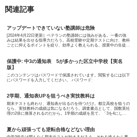
関連記事
アップデートできていない塾講師は危険
[2024年4月22日更新］ベテランの塾講師には強みがある。一番の強
みは結果を出せる指導力だろう。高校受験や定期テストに向け、教科
ごとに抑えるポイントを絞り、効率よく教えられる。授業中の生徒の
様子から、理解していない点を見抜きできるようはか...
保護中: 中3の通知表 5が多かった区立中学校【実名
版】
このコンテンツはパスワードで保護されています。閲覧するには以下
にパスワードを入力してください。 パスワード:
2学期、通知表UPを狙うべき実技教科は
期末テストも終わり、通知表が出るのを待つだけ。都立高校を狙うの
なら、実技教科の成績は気になるだろう。調査書点として、国数英社
理の2倍に換算されるのだから。1学期の成績を見て、「3を4にしよ
う」と思うはず。お薦めは優先順位をつけてテスト勉強す...
夏から頑張っても逆転合格などない理由
中学3年生は間もなく期末テストが始まるだろう。それを終えたら夏