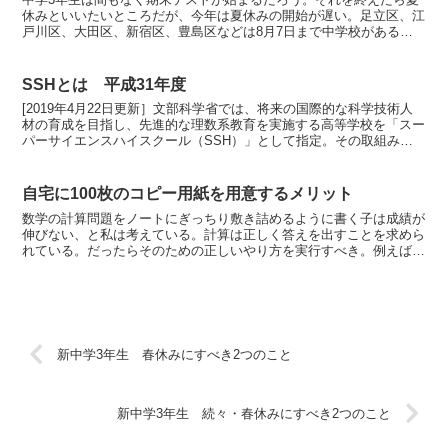
休みといいたいところだが、今年は夏休みの開始が遅い。足立区、江
戸川区、大田区、新宿区、豊島区などは8月7日まで中学校がある。
板橋区、北区、世田谷区、品川区、練馬区、港区などは7月...
SSHとは 平成31年度
[2019年4月22日更新］文部科学省では、将来の国際的な科学技術人
材の育成を目指し、先進的な理数系教育を実施する高等学校を「スー
パーサイエンスハイスクール（SSH）」として指定。その取組みを
支援している。今回は応募58校から32校が選ばれ...
自宅に100枚のコピー用紙を用意するメリット
数学の計算問題をノートにぎっちり敷き詰めるように書く子は成績が
伸びない、と私は考えている。計算は正しく答えを出すことを求めら
れている。だったらそのための正しいやり方を実行すべき。例えば1
次方程式の計算なら、 ＝ の位置をタテにそろえる。5x...
新中学3年生 春休みにすべき2つのこと
新中学3年生 続々・春休みにすべき2つのこと