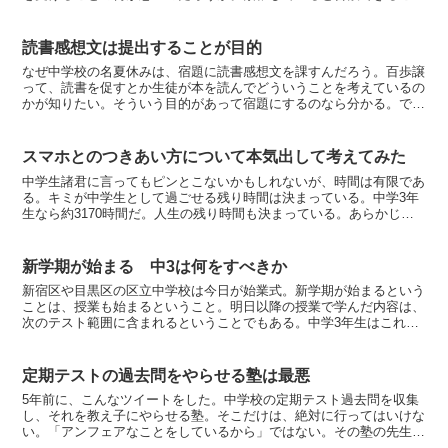
ができなくなる。これは分かる。テニスのサーブが入らない...
読書感想文は提出することが目的
なぜ中学校の名夏休みは、宿題に読書感想文を課すんだろう。百歩譲
って、読書を促すとか生徒が本を読んでどういうことを考えているの
かが知りたい。そういう目的があって宿題にするのなら分かる。で
は、その枚数を指定するのはなぜなのだろう。そりゃ生徒全員...
スマホとのつきあい方について本気出して考えてみた
中学生諸君に言ってもピンとこないかもしれないが、時間は有限であ
る。キミが中学生として過ごせる残り時間は決まっている。中学3年
生なら約3170時間だ。人生の残り時間も決まっている。あらかじめ
知ることはできない。だが確実に残り時間は減り続けてい...
新学期が始まる 中3は何をすべきか
新宿区や目黒区の区立中学校は今日が始業式。新学期が始まるという
ことは、授業も始まるということ。明日以降の授業で学んだ内容は、
次のテスト範囲に含まれるということでもある。中学3年生はこれか
ら1か月、定期テストを最優先に生活すること。理由は2つ...
定期テストの過去問をやらせる塾は最悪
5年前に、こんなツイートをした。中学校の定期テスト過去問を収集
し、それを教え子にやらせる塾。そこだけは、絶対に行ってはいけな
い。「アンフェアなことをしているから」ではない。その塾の先生が
「定期テストの過去問を配ることを、アンフェアなことだと...