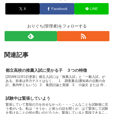
X
Facebook
LINE
おりぐち(管理者)をフォローする
関連記事
都立高校の推薦入試に受かる子 ３つの特徴
[2019年12月1日更新］都立入試には「推薦入試」と「一般入試」が
ある。前者は学力テストはなく、 1. 調査書点(通知表の点数の合
計。素内申ともいう) 2. 集団討論と面接 3. 小論文 または 作文
の合計点で決まる。点数配分は高校によっ...
試験中は緊張していよう
緊張していて普段の力を出せなかった－－－こんなことを試験後に言
う者がいる。私は「そうか」と彼らの話を聞くが、はて緊張して試験
を受けることの何が悪いのだろうか。緊張していると普段できること