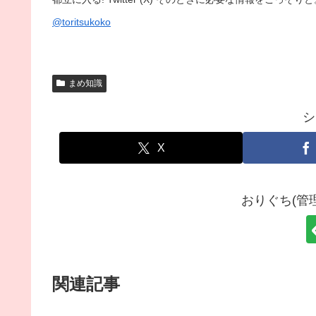
@toritsukoko
まめ知識
シ
X
おりぐち(管
関連記事