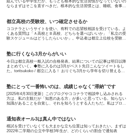
組んでいる中学生だが、もっとも根本的な生活習慣がなっていないの
ならまずはそこを直すべきだ。根本的な生活習慣とは、睡眠、食事、
運動の3つ。今回は食事についてお話しする。生徒よりも保...
都立高校の受験校、いつ確定させるか
ココナラというサイトを使い、有料での志望校相談を受けている。よ
くある質問は「Ａ高校とＢ高校、どちらを選べばいいか」「私立の受
験スケジュールはどうしたらいいか」。申込者は都立上位校を受験す
る子の保護者が多め。もちろん中下位であっても普通科以外...
塾に行くなら3月からがいい
今日は都立高校一般入試の合格発表。結果についての記事は明日以降
まとめていく。◆塾に入るのは3月がベスト先日こんなツイートをし
た。toritsukoko / 都立に入る！ おりぐち3月から学年を切り替える塾
は多い。ということは、これから塾に通...
塾にとって一番怖いのは、成績じゃなく“滞納”です
[2025年4月30日更新］このブログやココナラで相談申し込みされる
方は、私の主観だが「知恵のある方」が多いと思っている。知らない
知識があることを自覚し、それを知ろうとする人たちだ。私はブログ
の文章をやや理解しづらく書いている。少々難解な言...
通知表オール3は真ん中ではない
模試を受けていなくても大まかな立ち位置は知っておきたい。まずは
2022年二学期の公立中学校3年生が、どのくらいの割合で通知表