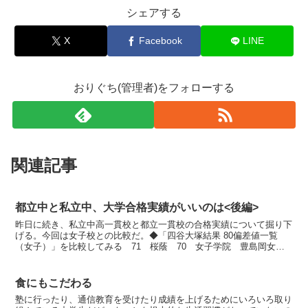
シェアする
X
Facebook
LINE
おりぐち(管理者)をフォローする
関連記事
都立中と私立中、大学合格実績がいいのは<後編>
昨日に続き、私立中高一貫校と都立一貫校の合格実績について掘り下
げる。今回は女子校との比較だ。◆「四谷大塚結果 80偏差値一覧
（女子）」を比較してみる 71 桜蔭 70 女子学院 豊島岡女子
学園 69 渋谷教育学園渋谷（渋渋） 67 雙葉 6...
食にもこだわる
塾に行ったり、通信教育を受けたり成績を上げるためにいろいろ取り