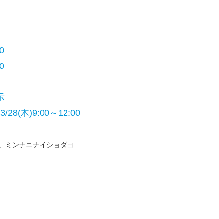
0
0
示
28(木)9:00～12:00
そりと。ミンナニナイショダヨ