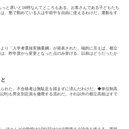
もっと遅いと16時なんてところもある。お客さんである子どもたち
とは、塾で勤めている人は午前中を自由に使えるわけだ。運動をす
教育委員会より「入学者選抜実施要綱」が発表された。端的に言えば、都立
回は、昨年度から変更となった点のみ挙げる。以前はどうだったか
こと
が見られた。不合格者は無駄足を踏まずに済んだわけだ。◆単位制高
制以外)も男女別定員を撤廃する流れだ。それ以外の都立高校はすで