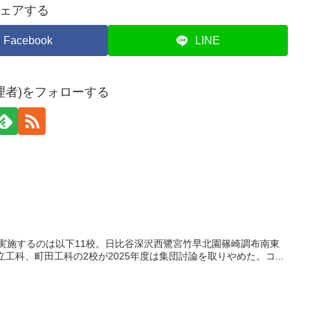
ェアする
Facebook
LINE
理者)をフォローする
討論を実施するのは以下11校。日比谷深沢西鷺宮竹早北園篠崎調布南東
工科、町田工科の2校が2025年度は集団討論を取りやめた。コ...