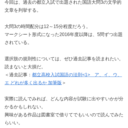
今回は、過去の都立入試で出題された国語大問3の文学的
文章を列挙する。
大問3の時間配分は12～15分程度だろう。
マークシート形式になった2016年度以降は、5問ずつ出題
されている。
選択肢の規則性については、ぜひ過去記事を読まれたい。
読まないと大損だ。
＜過去記事：
都立高校入試国語の法則<1> ア、イ、ウ、
エ どれが多く出るか 加筆版
＞
実際に読んでみれば、どんな内容が試験に出やすいかが分
かるかもしれない。
興味がある作品は図書室で借りてでもいいので読んでみた
らいい。