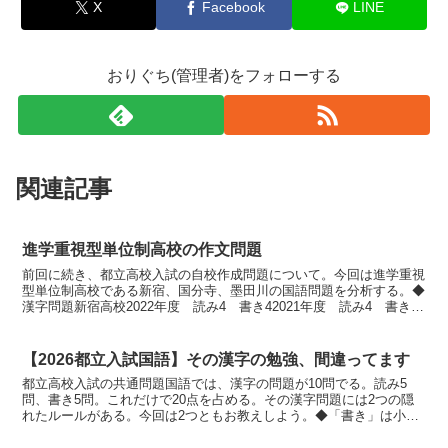
X
Facebook
LINE
おりぐち(管理者)をフォローする
関連記事
進学重視型単位制高校の作文問題
前回に続き、都立高校入試の自校作成問題について。今回は進学重視
型単位制高校である新宿、国分寺、墨田川の国語問題を分析する。◆
漢字問題新宿高校2022年度 読み4 書き42021年度 読み4 書き
42020年度 読み4 書き42019年度 読...
【2026都立入試国語】その漢字の勉強、間違ってます
都立高校入試の共通問題国語では、漢字の問題が10問でる。読み5
問、書き5問。これだけで20点を占める。その漢字問題には2つの隠
れたルールがある。今回は2つともお教えしよう。◆「書き」は小学
校で学ぶ漢字のみ知らない人も多いのだが、「書き」問題...