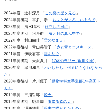
2024年度 辻村深月 「
この夏の星を見る
」
2024年度後期 喜多川泰 「
おあとがよろしいようで
」
2023年度 清水晴木 「
旅立ちの日に
」
2023年度後期 河邉徹 「
蛍と月の真ん中で
」
2022年度 村山由佳「
雪のなまえ
」
2022年度後期 青山美智子 「
赤と青とエスキース
」
2021年度 伊吹有喜「
雲を紡ぐ
」
2021年度後期 天沢夏月「
17歳のラリー (角川文庫)
」
2020年度 瀬那和章「
わたしたち、何者にもなれなかっ
た
」
2020年度後期 片川優子「
動物学科空手道部1年高田ト
モ！
」
2019年度 三浦哲郎「
燈火
」
2019年度後期 馳星周「
雨降る森の犬
」
2018年度 澤西祐典「
辞書に描かれたもの
」