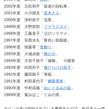
2002年度 立松和平「坂道の自転車」
2001年度 小川国夫「
若木さえ
」
2000年度 津村節子「流星」
1999年度 大野哲郎「
フクラスズメ
」
1998年度 工藤直子「父のソラマメ」
1997年度 安西水丸「黄色い双眼鏡」
1996年度 雨森零「
首飾り
」
1995年度 大城貞俊「
椎の川
」
1994年度 大垣千枝子「揚梅」 ※随筆
1993年度 向田邦子「
傷だらけの茄子
」
1992年度 藤田順子「筆箱」
1991年度 村田喜代子「
鋼索電車
」
1990年度 中村昌義「
ぬいぐるみの鼠
」
1989年度 紫みほこ「ぐみの実」
※リンク先は収録されている書籍名なので、作品名と一致