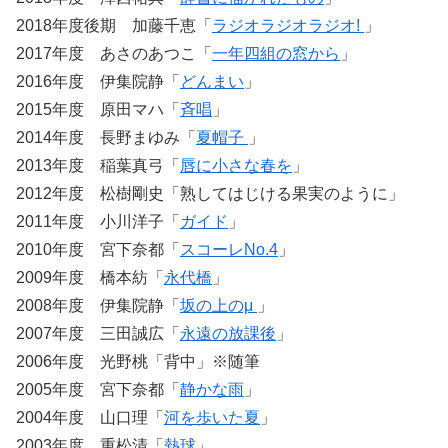
2018年度後期 加藤千恵「
ラジオラジオラジオ!
」
2017年度 あさのあつこ「
一年四組の窓から
」
2016年度 伊集院静「
どんまい
」
2015年度 原田マハ「
斉唱
」
2014年度 長野まゆみ「
夏帽子
」
2013年度 稲葉真弓「
唇に小さな春を
」
2012年度 松樹剛史「熟してはじける果実のように」
2011年度 小川洋子「
ガイド
」
2010年度 宮下奈都「
スコーレNo.4
」
2009年度 橋本紡「
永代橋
」
2008年度 伊集院静「
坂の上のμ
」
2007年度 三田誠広「
永遠の放課後
」
2006年度 光野桃「背中」※随筆
2005年度 宮下奈都「
静かな雨
」
2004年度 山口理「
河を歩いた夏
」
2003年度 重松清「
熱球
」