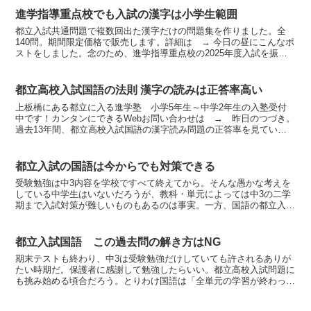
進学指導重点校でも入試の漢字は小学生範囲
都立入試共通問題で複数回出た漢字だけの問題集を作りました。全
140問。期間限定価格で販売します。詳細は → 今日の昼にこんなポ
ストをしました。念のため、進学指導重点校の2025年度入試を振り
返ってみましょう。すべて書き問題で、（ ）内の数は...
都立高校入試国語の法則 漢字の読みは正答率高い
上板橋にある都立に入る進学塾 小学5年生～中学2年生の入塾受付
中です！カンタンにできるWebお問い合わせは → 昨日のつづき。
過去13年間、都立高校入試国語の漢字読み問題の正答率を見ていき
ます。これを読んで、対策を練っていきましょう。◆書き...
都立入試の国語は今からでも対策できる
受験勉強は中3内容を学校ですべて終えてから。そんな愚かな考えを
している中学生はいないだろうが、教科・単元によっては中3の二学
期まで入試対策が難しいものもあるのは事実。一方、国語の都立入試
対策は中3の一学期からできる。何なら中2でも構わない。...
都立入試国語 この過去問の解き方はNG
期末テストも終わり、中3は受験勉強だけしていても許されるありが
たい時期だ。保護者に感謝して勉強したらいい。都立高校入試問題に
も挑み始める頃合だろう。とりわけ国語は「全単元の学習が終わって
いない」ということがなく、すぐにでも過去問に取り組める...