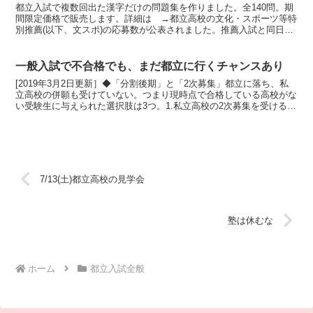
都立入試で複数回出た漢字だけの問題集を作りました。全140問。期
間限定価格で販売します。詳細は →都立高校の文化・スポーツ等特
別推薦(以下、文スポ)の応募数が公表されました。推薦入試と同日に
行い、普通の推薦入試ともダブル出願できる制度です。...
一般入試で不合格でも、まだ都立に行くチャンスあり
[2019年3月2日更新］◆「分割後期」と「2次募集」都立に落ち、私
立高校の併願も受けていない。つまり現時点で合格している高校がな
い受験生に与えられた選択肢は3つ。1.私立高校の2次募集を受ける2.
都立高校の「分割後期」または「2次募集」を...
7/13(土)都立高校の見学会
塾は休むな
ホーム
都立入試全般