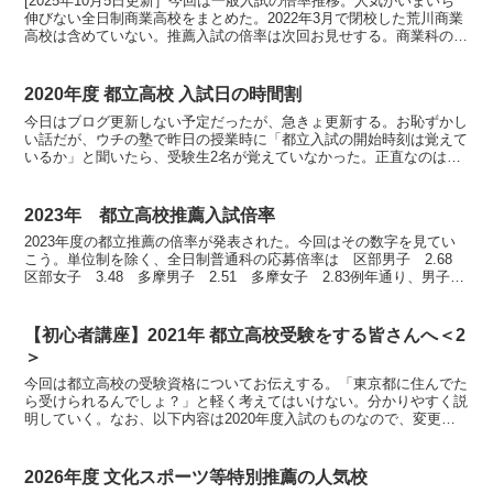
[2025年10月5日更新］今回は一般入試の倍率推移。人気がいまいち
伸びない全日制商業高校をまとめた。2022年3月で閉校した荒川商業
高校は含めていない。推薦入試の倍率は次回お見せする。商業科の高
校は9つあり、ビジネス科 7校芝商業、江東商...
2020年度 都立高校 入試日の時間割
今日はブログ更新しない予定だったが、急きょ更新する。お恥ずかし
い話だが、ウチの塾で昨日の授業時に「都立入試の開始時刻は覚えて
いるか」と聞いたら、受験生2名が覚えていなかった。正直なのは結
構だが、さすがに今その状態はまずい。もちろん皆さんは大...
2023年 都立高校推薦入試倍率
2023年度の都立推薦の倍率が発表された。今回はその数字を見てい
こう。単位制を除く、全日制普通科の応募倍率は 区部男子 2.68
区部女子 3.48 多摩男子 2.51 多摩女子 2.83例年通り、男子よ
り女子が高い。多摩より区部が高い。旧...
【初心者講座】2021年 都立高校受験をする皆さんへ＜2
＞
今回は都立高校の受験資格についてお伝えする。「東京都に住んでた
ら受けられるんでしょ？」と軽く考えてはいけない。分かりやすく説
明していく。なお、以下内容は2020年度入試のものなので、変更の
可能性はある。（2018年度、2019年度入試からは...
2026年度 文化スポーツ等特別推薦の人気校