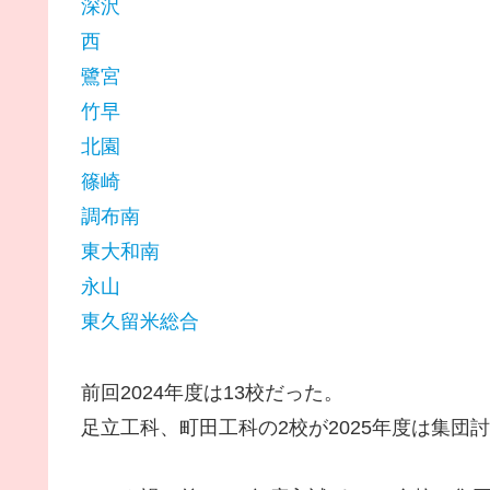
深沢
西
鷺宮
竹早
北園
篠崎
調布南
東大和南
永山
東久留米総合
前回2024年度は13校だった。
足立工科、町田工科の2校が2025年度は集団