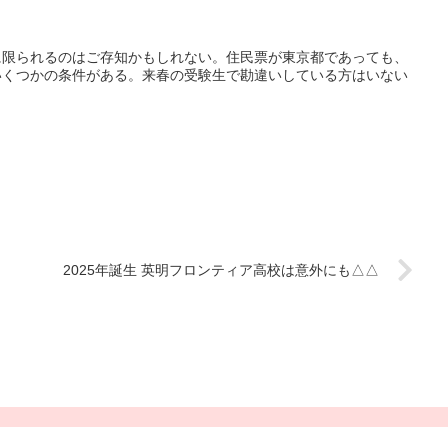
に限られるのはご存知かもしれない。住民票が東京都であっても、
いくつかの条件がある。来春の受験生で勘違いしている方はいない
2025年誕生 英明フロンティア高校は意外にも△△