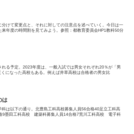
かに分けて変更点と、それに対しての注意点を述べていく。今日は一
た来年度の時間割を見てみよう。参照：都教育委員会HP1教科50分
される予定。2023年度は、一般入試では男女それぞれ20％が「男
0近くになった高校もある。例えば井草高校は合格者の男女比
のは
学科は以下の通り。北豊島工科高校募集人員56合格40足立工科高
合格9墨田工科高校 建築科募集人員14合格7荒川工科高校 電子科