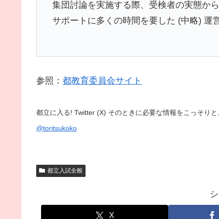
集団討論を実施する際、受検者の実態か
サポートに多くの時間を要した (中略) 
参照：
都教育委員会サイト
都立に入る! Twitter (X) そのときに必要な情報をこっ
@toritsukoko
都立入試全般
シ
X