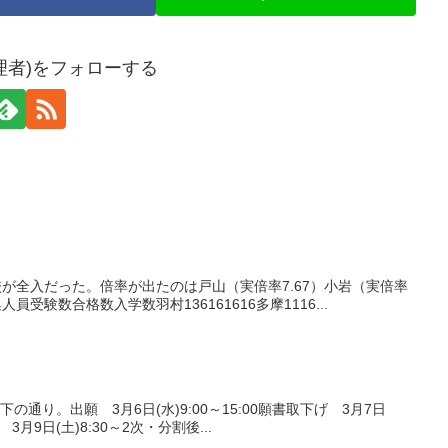
理者)をフォローする
校が全入だった。倍率が出たのは戸山（実倍率7.67）小岩（実倍率
員受験数合格数入学数羽村136161616多摩1116...
通り。出願 3月6日(水)9:00～15:00願書取下げ 3月7日
験 3月9日(土)8:30～2次・分割後...