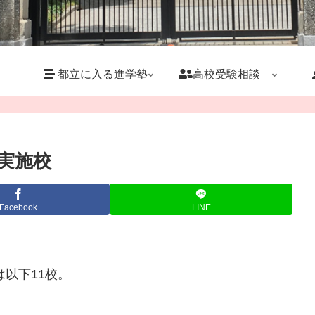
都立に入る進学塾
高校受験相談
の実施校
Facebook
LINE
は以下11校。