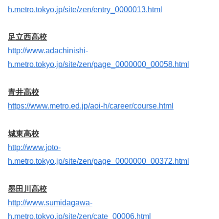
h.metro.tokyo.jp/site/zen/entry_0000013.html
足立西高校
http://www.adachinishi-
h.metro.tokyo.jp/site/zen/page_0000000_00058.html
青井高校
https://www.metro.ed.jp/aoi-h/career/course.html
城東高校
http://www.joto-
h.metro.tokyo.jp/site/zen/page_0000000_00372.html
墨田川高校
http://www.sumidagawa-
h.metro.tokyo.jp/site/zen/cate_00006.html