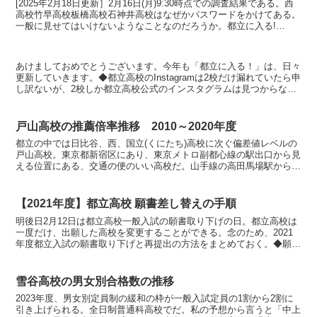
[2025年2月18日更新］2月16日(月)9:30時点での調査結果である。西
高校竹早高校板橋高校石神井高校はなぜかパスワードをかけてある。
一般に見せてはいけないようなことなのだろうか。都立に入る!
Twitter (X) そのときに必要な...
あけましておめでとうございます。今年も「都立に入る！」は、日々
更新していきます。◆都立高校のInstagramは2校だけ漏れていたら申
し訳ないが、2校しか都立高校公式のインスタグラムは見つからなか
った。部活や生徒会ごとのアカウントは散見され...
戸山高校の推薦倍率推移 2010～2020年度
都立の中では日比谷、西、国立(くにたち)高校に次ぐ偏差値レベルの
戸山高校。東京都新宿区にあり、東京メトロ副都心線の駅出口から見
える位置にある、交通の便のいい高校だ。山手線の高田馬場駅からも
徒歩10分弱で着く。23区内からならどこからでも通え...
【2021年度】都立高校 願書差し替えの手順
明後日2月12日は都立高校一般入試の願書取り下げの日。都立高校は
一度だけ、出願した高校を変更することができる。念のため、2021
年度都立入試の願書取り下げと再提出の方法をまとめておく。◆願書
取り下げの方法<1>通っている中学校の先生に「都立...
雪谷高校の男女別合格数の推移
2023年度、男女別定員制の緩和の枠が一般入試定員の1割から2割に
引き上げられる。全日制普通科高校でだ。私の予想から言うと「中上