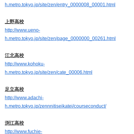
h.metro.tokyo.jp/site/zen/entry_0000008_00001.html
上野高校
http://www.ueno-
h.metro.tokyo.jp/site/zen/page_0000000_00261.html
江北高校
http://www.kohoku-
h.metro.tokyo.jp/site/zen/cate_00006.html
足立高校
http://www.adachi-
h.metro.tokyo.jp/zennnitiseikatei/courseconduct/
渕江高校
http://www.fuchie-