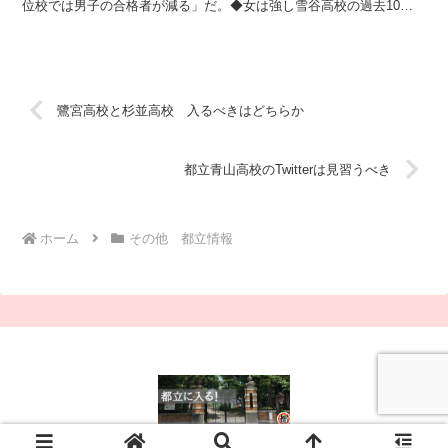
位校では男子の合格者が減る」だ。◆女は強し雪谷高校の過去10年
間の一般入試募集人員→合格者数を男女別に見ていく。...
鷺宮高校と杉並高校 入るべきはどちらか
都立青山高校のTwitterは見習うべき
ホーム
その他 都立情報
© 2025 都立に入る！.