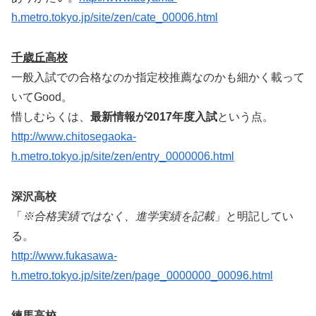
h.metro.tokyo.jp/site/zen/cate_00006.html
千歳丘高校
一般入試での合格なのか指定校推薦なのかも細かく載って
いてGood。
惜しむらくは、
最新情報が2017年度入試
という点。
http://www.chitosegaoka-
h.metro.tokyo.jp/site/zen/entry_0000006.html
深沢高校
「
※合格実績ではなく、進学実績を記載
」と明記してい
る。
http://www.fukasawa-
h.metro.tokyo.jp/site/zen/page_0000000_00096.html
練馬高校