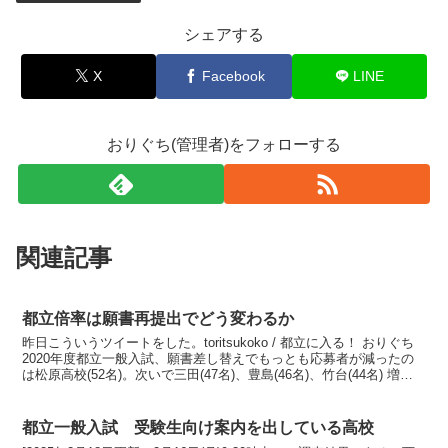
シェアする
X
Facebook
LINE
おりぐち(管理者)をフォローする
関連記事
都立倍率は願書再提出でどう変わるか
昨日こういうツイートをした。toritsukoko / 都立に入る！ おりぐち
2020年度都立一般入試、願書差し替えでもっとも応募者が減ったの
は松原高校(52名)。次いで三田(47名)、豊島(46名)、竹台(44名) 増え
たのは桜町(53名...
都立一般入試 受験生向け案内を出している高校