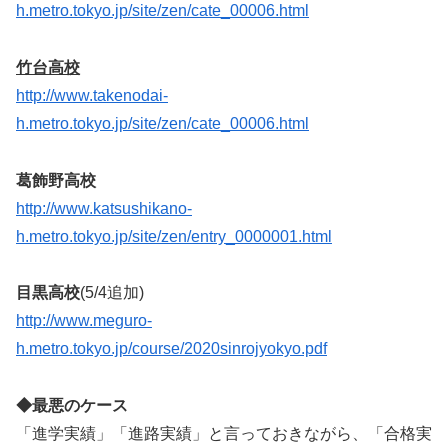
h.metro.tokyo.jp/site/zen/cate_00006.html
竹台高校
http://www.takenodai-
h.metro.tokyo.jp/site/zen/cate_00006.html
葛飾野高校
http://www.katsushikano-
h.metro.tokyo.jp/site/zen/entry_0000001.html
目黒高校
(5/4追加)
http://www.meguro-
h.metro.tokyo.jp/course/2020sinrojyokyo.pdf
◆最悪のケース
「進学実績」「進路実績」と言っておきながら、「合格実