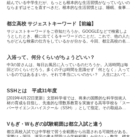
組んでいる中学生だが、もっとも根本的な生活習慣がなっていないの
ならまずはそこを直すべきだ。根本的な生活習慣とは、睡眠、食事、
運動の3つ。今回は食事についてお話しする。生徒よりも保...
都立高校 サジェストキーワード【前編】
サジェストキーワードをご存知だろうか。GOOGLEなどで検索しよ
うとしたとき、横に出てくるキーワードのことだ。これで、他の人た
ちがどんな検索の仕方をしているかが分かる。今回、都立高校の名前
を入れたらどんなキーワードが出てくるか。上から5つず...
入浴って、何分くらいがちょうどいい？
中3の皆さんは、毎日お風呂に入っているのだろうか。入浴時間は毎
回どのくらいだろう。多くの子は時間を意識せず「何となく」入って
いるのではあるまいか。それで本当にいいのかい？ 人生において時
間は二度と取り返せないもの。大事に使わねばならない。◆...
SSHとは 平成31年度
[2019年4月22日更新］文部科学省では、将来の国際的な科学技術人
材の育成を目指し、先進的な理数系教育を実施する高等学校を「スー
パーサイエンスハイスクール（SSH）」として指定。その取組みを
支援している。今回は応募58校から32校が選ばれ...
Vもぎ・Wもぎの試験範囲は都立入試と違う
都立高校入試では中学校で習う全範囲から出題される可能性がある。
実際は・国語 漢字の書き問題は小学校範囲しか出ない・数学 標本