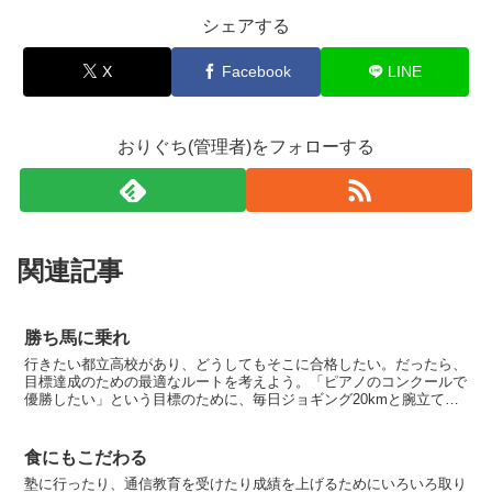
シェアする
X
Facebook
LINE
おりぐち(管理者)をフォローする
関連記事
勝ち馬に乗れ
行きたい都立高校があり、どうしてもそこに合格したい。だったら、
目標達成のための最適なルートを考えよう。「ピアノのコンクールで
優勝したい」という目標のために、毎日ジョギング20kmと腕立て伏
せ100回をする。「中学のサッカー部でレギュラーにな...
食にもこだわる
塾に行ったり、通信教育を受けたり成績を上げるためにいろいろ取り