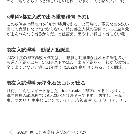
める問題などちょっと難しいものも作問できる。では都立入試では凸
レンズは出るのか。今回はそれを解説する。◆そこそこ出る...
<理科>都立入試で出る重要語句 その1
この冬休みは得点力を伸ばす時期である。と同時に、不安な点を洗い
出して克服しなければならない。特に都立入試の理科は、ほぼ全単元
がまんべんなく出るからだ。とは言え、出やすい範囲・出にくい範囲
がある。今回から、最低限覚えておくべき重要語句を分野ご...
都立入試理科 動脈と動脈血
2022年度の都立高校入試では、 動脈と動脈血が流れる血管を図か
ら選ぶ問題が出た。定期テストではよく出る問題だが、都立入試では
全く出ていない。過去21年間では2022年度だけである。よく間違え
る者がいるのが、動脈と動脈血。 動脈 …心臓から...
都立入試理科 示準化石はコレが出る
以前、こんなツイートをした。toritsukoko / 都立に入る！ おりぐち
都立高校入試理科で出る示準化石は決まってます。 古生代…三葉
虫、フズリナ 中生代…アンモナイト、恐竜 新生代…ビカリア、ナウ
マンゾウ この6つを覚えておけばいい。...
2020年度 日比谷高校 入試のすべて<2>