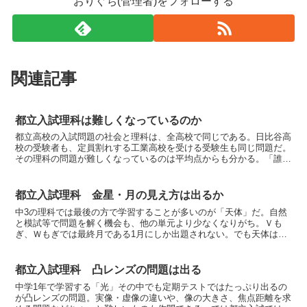
おりぐち(管理者)をフォローする
関連記事
都立入試理科は難しくなっているのか
都立高校の入試問題の社会と理科は、全高校で同じである。日比谷高
校の受験者も、定員割れする工業高校を受ける受験生も同じ問題だ。
その理科の問題が難しくなっているのは平均点からも分かる。「誰も
が取れる易しい問題が減った」のが原因。今回はそれを深堀...
都立入試理科 金星・月の見え方は出るか
中3の理科では最後の方で学習することが多いのが「天体」だ。自然
と模試等で問題を解く機会も、他の単元より少なくなりがち。Ｖも
ぎ、Ｗもぎでは最終月である1月にしか出題されない。でも天体は毎
年出題される。今回は月と金星の見え方について見ていこう。...
都立入試理科 凸レンズの問題は出る
中学1年で学習する「光」その中でも定期テストではたっぷり出るの
が凸レンズの問題。実像・虚像の違いや、像の大きさ、焦点距離を求