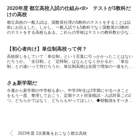
2020年度 都立高校入試の仕組み<8> テストが3教科だ
けの高校
都立高校の一般入試は、国数英社理の5教科のテストをすることは以
前にお伝えした。しかし、一般入試でも5教科でなく国数英の3教科
のテストをする高校もある。これらの学校はテストの教科数が少ない
代わりに、実技検査を実施する。◆全日制で学力検査が3教...
【初心者向け】単位制高校って何？
高校探しをしていて「単位制」という言葉に引っかかったことはない
だろうか。「全日制」と「定時制」はなんとなく分かるが、「単位
制」との違いって何だろうか。単位制高校は全国で増加の一途をたど
っている。今回は単位制高校についてカンタンにまとめた。＜...
さぁ新学期だ
今週から新学期の中学校も多い。中学3年生は2学期にやるべきこと
をもう一度、整理しておこう。定期テスト対策模試・入試対策この2
つ。どちらかではなく、どちらもやってほしい。◆朝勉強をすべきか
たまに聞かれるので、私なりの回答を伝えておく。「早起き...
2023年度 2次募集をおこなう都立高校