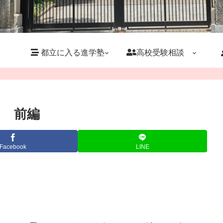
都立に入る進学塾
高校受験相談
 前編
Facebook
LINE