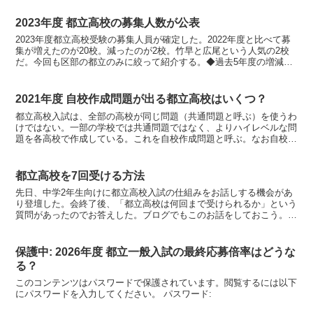
2023年度 都立高校の募集人数が公表
2023年度都立高校受験の募集人員が確定した。2022年度と比べて募
集が増えたのが20校。減ったのが2校。竹早と広尾という人気の2校
だ。今回も区部の都立のみに絞って紹介する。◆過去5年度の増減こ
こ5年の募集クラス数は以下の通り。この中に、2...
2021年度 自校作成問題が出る都立高校はいくつ？
都立高校入試は、全部の高校が同じ問題（共通問題と呼ぶ）を使うわ
けではない。一部の学校では共通問題ではなく、よりハイレベルな問
題を各高校で作成している。これを自校作成問題と呼ぶ。なお自校作
成問題は国語、数学、英語のみであり、社会と理科は全校で...
都立高校を7回受ける方法
先日、中学2年生向けに都立高校入試の仕組みをお話しする機会があ
り登壇した。会終了後、「都立高校は何回まで受けられるか」という
質問があったのでお答えした。ブログでもこのお話をしておこう。◆
最大6校、受けられる日程は2020年度（令和2年度）の...
保護中: 2026年度 都立一般入試の最終応募倍率はどうな
る？
このコンテンツはパスワードで保護されています。閲覧するには以下
にパスワードを入力してください。 パスワード: