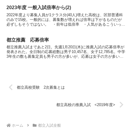
2023年度 一般入試倍率から(2)
2022年度より募集人員が1クラス分(40人)増えた高校は、区部普通科
のみで15校。一般的には、募集数が増えれば倍率は下がるものだが
必ずしもそうではない。 ・前年は低倍率 ・人気があるこういった
場合、倍率は下がらなかったり、逆に上がったりす...
都立推薦 応募倍率
都立推薦入試まであと2日。先週1月20日(木)に推薦入試の応募倍率が
発表された。全日制の応募総数は男子10,457名、女子12,785名。中学
3年生の数も募集定員も男子の方が多いが、応募は女子の方が多い。
特に専門学科。工業科を除くと応募者数...
都立高校受験 2次募集とは
都立高校の推薦入試 <2019年度>
ホーム
都立入試全般