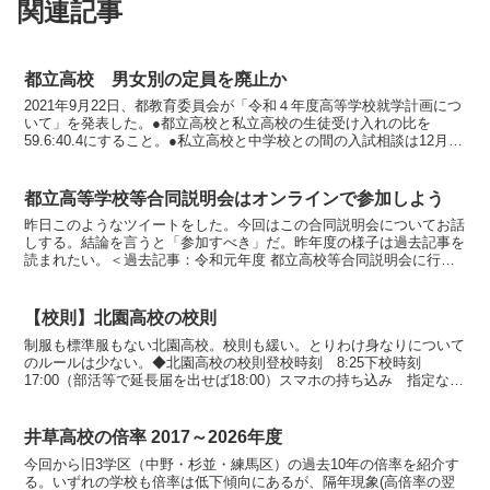
関連記事
都立高校 男女別の定員を廃止か
2021年9月22日、都教育委員会が「令和４年度高等学校就学計画につ
いて」を発表した。●都立高校と私立高校の生徒受け入れの比を
59.6:40.4にすること。●私立高校と中学校との間の入試相談は12月15
日以降に実施。合格の可能性を述べるにと...
都立高等学校等合同説明会はオンラインで参加しよう
昨日このようなツイートをした。今回はこの合同説明会についてお話
しする。結論を言うと「参加すべき」だ。昨年度の様子は過去記事を
読まれたい。＜過去記事：令和元年度 都立高校等合同説明会に行っ
てきた＞◆各学校の「短所」を比べられる画像：都教育委員...
【校則】北園高校の校則
制服も標準服もない北園高校。校則も緩い。とりわけ身なりについて
のルールは少ない。◆北園高校の校則登校時刻 8:25下校時刻
17:00（部活等で延長届を出せば18:00）スマホの持ち込み 指定な
し。バイク通学 禁止。他人のバイクに同乗も禁止...
井草高校の倍率 2017～2026年度
今回から旧3学区（中野・杉並・練馬区）の過去10年の倍率を紹介す
る。いずれの学校も倍率は低下傾向にあるが、隔年現象(高倍率の翌