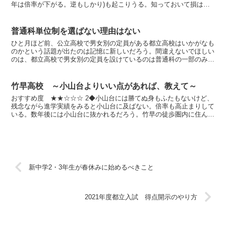
年は倍率が下がる。逆もしかり)も起こりうる。知っておいて損はあ
るまい。今日は制服のない都立高校の1つ、井草高校を取...
普通科単位制を選ばない理由はない
ひと月ほど前、公立高校で男女別の定員がある都立高校はいかがなも
のかという話題が出たのは記憶に新しいだろう。間違えないでほしい
のは、都立高校で男女別の定員を設けているのは普通科の一部のみ。
専門学科は全校で男女別定員はない。◆都立高校の普通科に...
竹早高校 ～小山台よりいい点があれば、教えて～
おすすめ度 ★★☆☆☆ 2◆小山台には勝てぬ身もふたもないけど、
残念ながら進学実績をみると小山台に及ばない。倍率も高止まりして
いる。数年後には小山台に抜かれるだろう。竹早の徒歩圏内に住んで
いようとも、電車に乗って小山台に通うべき。女学校を前...
新中学2・3年生が春休みに始めるべきこと
2021年度都立入試 得点開示のやり方