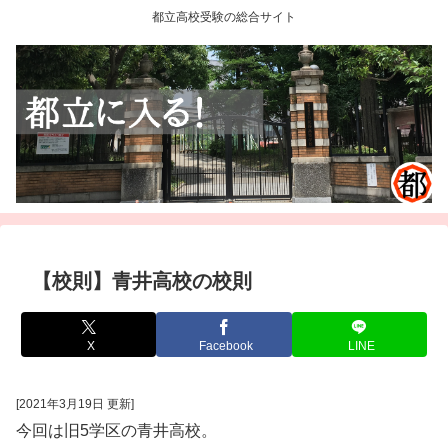
都立高校受験の総合サイト
【校則】青井高校の校則
X
Facebook
LINE
[2021年3月19日 更新]
今回は旧5学区の青井高校。