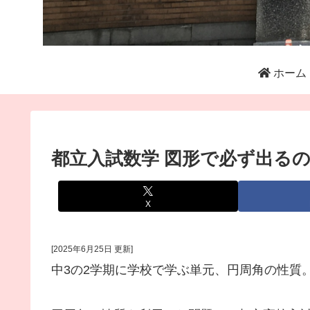
ホーム
都立入試数学 図形で必ず出る
X
[2025年6月25日 更新]
中3の2学期に学校で学ぶ単元、円周角の性質