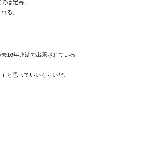
試では定番。
される。
く。
去16年連続で出題されている。
う」
と思っていいくらいだ。