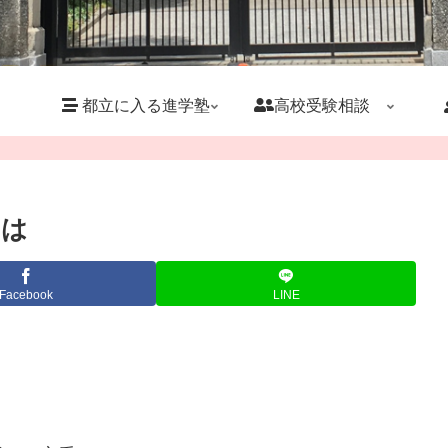
都立に入る進学塾
高校受験相談
のは
Facebook
LINE
。