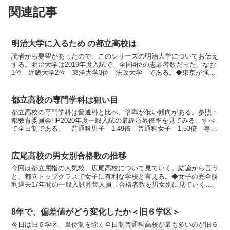
関連記事
明治大学に入るため の都立高校は
読者から要望があったので、このシリーズの明治大学についてお伝え
する。明治大学は2019年度入試で、全国4位の志願者数だった。なお
1位 近畿大学2位 東洋大学3位 法政大学 である。◆東京が強い
トップ20校のうち東京 8校神奈川 5校埼玉 5...
都立高校の専門学科は狙い目
都立高校の専門学科は普通科と比べ、倍率が低い傾向がある。参照：
都教育委員会HP2020年度一般入試の最終応募倍率を見てみる。すべ
て全日制である。 普通科男子 1.49倍 普通科女子 1.53倍 専門
学科 1.09倍 総合学科 1.19倍専門...
広尾高校の男女別合格数の推移
今回は都立屈指の人気校、広尾高校について見ていく。結論から言う
と、都立トップクラスで女子に有利な学校と言える。◆女子の完全勝
利過去17年間の一般入試募集人員→合格者数を男女別に見ていく。
2016～2017年度は男女別定員制の緩和がなかったの...
8年で、偏差値がどう変化したか＜旧６学区＞
今日は旧６学区。単位制を除く全日制普通科高校が最も多いのが旧６