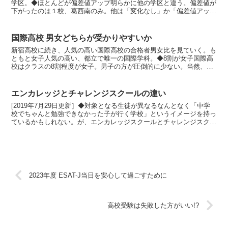
学区。◆ほとんどが偏差値アップ明らかに他の学区と違う。偏差値が
下がったのは１校、葛西南のみ。他は「変化なし」か「偏差値アッ
プ」だ。男女とも偏差値が大きくアップしたのは本所と小岩。...
国際高校 男女どちらが受かりやすいか
新宿高校に続き、人気の高い国際高校の合格者男女比を見ていく。も
ともと女子人気の高い、都立で唯一の国際学科。◆8割が女子国際高
校はクラスの8割程度が女子。男子の方が圧倒的に少ない。当然、受
験生も男子より女子が多い。その中でも男子はそこそこ検討...
エンカレッジとチャレンジスクールの違い
[2019年7月29日更新］◆対象となる生徒が異なるなんとなく「中学
校でちゃんと勉強できなかった子が行く学校」というイメージを持っ
ているかもしれない。が、エンカレッジスクールとチャレンジスクー
ルには明確な違いがある。今回はそれぞれの特徴を分...
2023年度 ESAT-J当日を安心して過ごすために
高校受験は失敗した方がいい!?