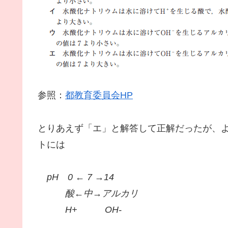
参照：
都教育委員会HP
とりあえず「エ」と解答して正解だったが、
トには
pH 0 ← 7 →14
酸←中→アルカリ
H+ OH-