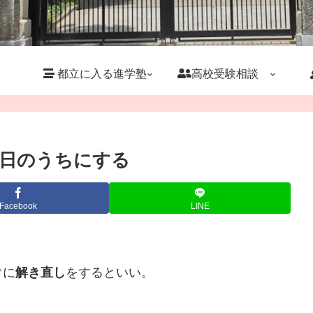
都立に入る進学塾
高校受験相談
日のうちにする
Facebook
LINE
ぐに
解き直し
をするといい。