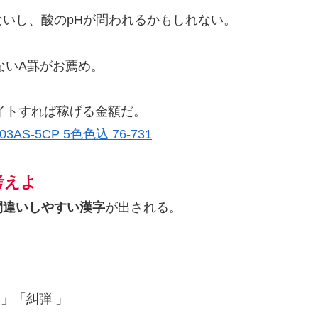
いし、酸のpHが問われるかもしれない。
ないA罫がお薦め。
バイトすれば稼げる金額だ。
AS-5CP 5色色込 76-731
考えよ
間違いしやすい漢字
が出される。
」「糾弾 」