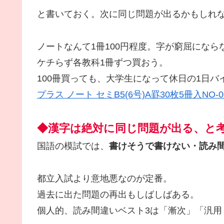
と書いておく。次に同じ問題が出るかもしれな
ノートなんて1冊100円程度。字が窮屈になら
ケチらず各教科1冊ずつ買おう。
100冊買っても、大学生になって休日の1日
プラス ノート セミB5(6号)A罫30枚5冊入NO-003
◆漢字は絶対に同じ問題が出る、と
国語の模試では、
書けそうで書けない・読み
都立入試より意地悪なのが定番。
過去に出た問題の再出もしばしばある。
個人的、読み間違いベスト3は「漸次」「汎用 