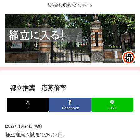
都立高校受験の総合サイト
都立推薦 応募倍率
X
Facebook
LINE
[2022年1月24日 更新]
都立推薦入試まであと2日。