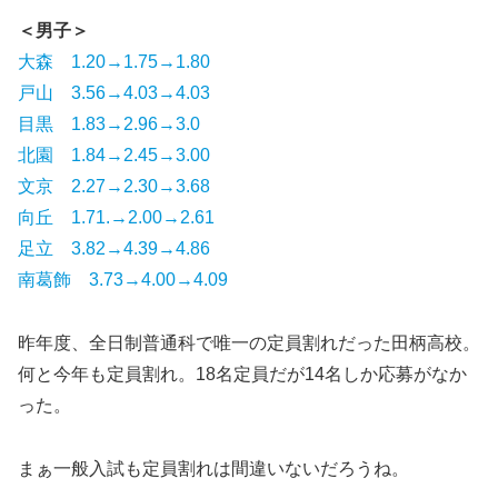
＜男子＞
大森 1.20→1.75→1.80
戸山 3.56→4.03→4.03
目黒 1.83→2.96→3.0
北園 1.84→2.45→3.00
文京 2.27→2.30→3.68
向丘 1.71.→2.00→2.61
足立 3.82→4.39→4.86
南葛飾 3.73→4.00→4.09
昨年度、全日制普通科で唯一の定員割れだった田柄高校。
何と今年も定員割れ。18名定員だが14名しか応募がなか
った。
まぁ一般入試も定員割れは間違いないだろうね。