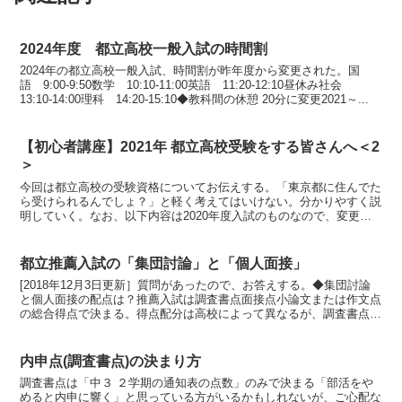
2024年度 都立高校一般入試の時間割
2024年の都立高校一般入試、時間割が昨年度から変更された。国
語 9:00-9:50数学 10:10-11:00英語 11:20-12:10昼休み社会
13:10-14:00理科 14:20-15:10◆教科間の休憩 20分に変更2021～...
【初心者講座】2021年 都立高校受験をする皆さんへ＜2
＞
今回は都立高校の受験資格についてお伝えする。「東京都に住んでた
ら受けられるんでしょ？」と軽く考えてはいけない。分かりやすく説
明していく。なお、以下内容は2020年度入試のものなので、変更の
可能性はある。（2018年度、2019年度入試からは...
都立推薦入試の「集団討論」と「個人面接」
[2018年12月3日更新］質問があったので、お答えする。◆集団討論
と個人面接の配点は？推薦入試は調査書点面接点小論文または作文点
の総合得点で決まる。得点配分は高校によって異なるが、調査書点が
50％を占めているのがほとんどの都立高校で共通し...
内申点(調査書点)の決まり方
調査書点は「中３ ２学期の通知表の点数」のみで決まる「部活をや
めると内申に響く」と思っている方がいるかもしれないが、ご心配な