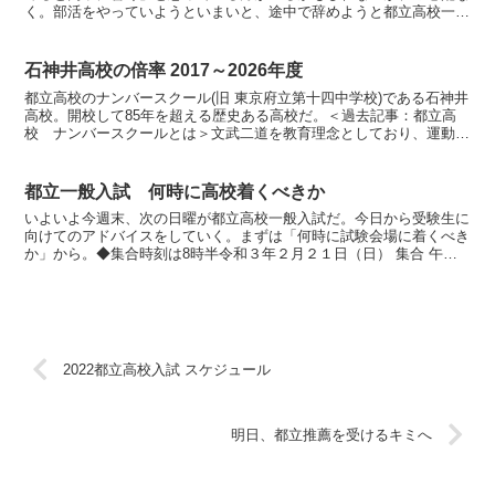
く。部活をやっていようといまいと、途中で辞めようと都立高校一般
入試にはまったく関係なし。通知表の点以外は、点数化され...
石神井高校の倍率 2017～2026年度
都立高校のナンバースクール(旧 東京府立第十四中学校)である石神井
高校。開校して85年を超える歴史ある高校だ。＜過去記事：都立高
校 ナンバースクールとは＞文武二道を教育理念としており、運動部
の活躍が目立つ学校でもある。なおそこそこ近所の西高...
都立一般入試 何時に高校着くべきか
いよいよ今週末、次の日曜が都立高校一般入試だ。今日から受験生に
向けてのアドバイスをしていく。まずは「何時に試験会場に着くべき
か」から。◆集合時刻は8時半令和３年２月２１日（日） 集合 午前
８時３０分参照：都教育委員会HP2021年度入試の集...
2022都立高校入試 スケジュール
明日、都立推薦を受けるキミへ