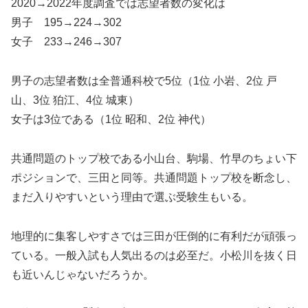
2020→2022年度調査では志望者数の変化は
男子 195→224→302
女子 233→246→307
男子の志望者数は全普通科校で5位（1位 小岩、2位 戸
山、3位 狛江、4位 城東）
女子は3位である（1位 昭和、2位 神代）
共通問題のトップ校である小山台、駒場、竹早のちょい下
ポジションで、三田と同等。共通問題トップ校を断念し、
まだ入りやすいという理由で選ぶ受験生もいる。
地理的に集客しやすさでは三田が圧倒的に有利だが頑張っ
ている。一般入試も人気出るのは必至だ。小松川を抜く日
も近いんじゃないだろうか。