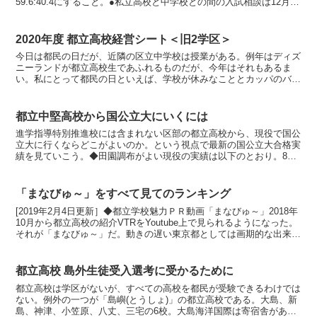
59.6:40.4にすること。●私立高校と中学校との間の入試相談は12月15
日以降に実施。合格の可能性を述べるにと...
2020年度 都立高校経営シート＜旧2学区＞
今日は都民の日だが、近隣の区立中学校は授業がある。例年はディズ
ニーランドが都立高校生であふれるものだが、今年はそれもあるま
い。私にとって都民の日といえば、学校が休みなこととカッパのバッ
ジ。カッパのバッジは1997年に終了したが、2年前に復刻...
都立中堅高校から国公立大にいくには
進学指導特別推進校には含まれない区部の都立高校から、現役で国公
立大に行くならどこがよいのか。という視点で最新の国公立大合格実
績を見ていこう。◆田園調布がよい現役の実績は以下のとおり。8人
田園調布...東京学芸、横浜市立、秋田、神奈川県立保健...
「まなびゅ～」をすべて見てのランキング
[2019年2月4日更新］◆都立学校魅力ＰＲ動画「まなびゅ～」2018年
10月から都立高校の紹介VTRをYoutube上で見られるようになった。
それが「まなびゅ～」だ。動きの遅い東京都としては画期的な出来事
といえる。はじまって4ヶ月、まだ1...
都立高校 島外生徒受入選考に受かるために
都立高校は学区がないが、すべての高校を都民が受験できるわけでは
ない。例外の一つが「島嶼(とうしょ)」の都立高校である。大島、新
島、神津、小笠原、八丈、三宅の6校。大島海洋国際は寄宿舎がある