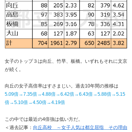
女子のトップ３は向丘、竹早、板橋。いずれもそれに文京
が続く。
向丘の女子高倍率はすさまじい。過去10年間の推移は
5.09倍→7.35倍→4.88倍→6.42倍→6.43倍→5.88倍→5.15
倍→5.10倍→4.50倍→4.19倍
この中では最近の4倍強は低い方だ。
＜過去記事：
向丘高校 ～女子人気は都立屈指 その理由