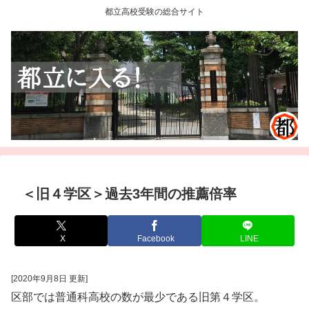
都立高校受験の総合サイト
＜旧４学区＞過去3年間の推薦倍率
X
Facebook
LINE
[2020年9月8日 更新]
区部では普通科高校の数が最少である旧第４学区。