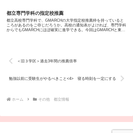
ので、居住地の制限なく受験できる。◆島しょの都立高校...
都立専門学科の指定校推薦
都立高校専門学科で、GMARCHの大学指定校推薦枠を持っていると
ころがあるのをご存じだろうか。高校の通知表がよければ、専門学科
からでもGMARCHにほぼ確実に進学できる。今回はGMARCHと東京
理科大の指定校推薦を持っている23区の都立高校...
＜旧３学区＞過去3年間の推薦倍率
勉強以前に受験生がやるべきこと<4> 寝る時刻を一定にする
ホーム
その他 都立情報