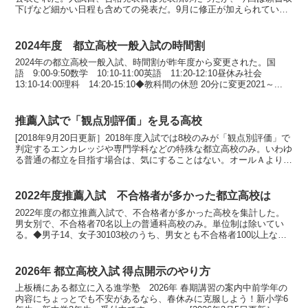
下げなど細かい日程も含めての発表だ。9月に修正が加えられている
ので、これが最新版である。◆願書再提出が遅くなっ...
2024年度 都立高校一般入試の時間割
2024年の都立高校一般入試、時間割が昨年度から変更された。国
語 9:00-9:50数学 10:10-11:00英語 11:20-12:10昼休み社会
13:10-14:00理科 14:20-15:10◆教科間の休憩 20分に変更2021～...
推薦入試で「観点別評価」を見る高校
[2018年9月20日更新］2018年度入試では8校のみが「観点別評価」で
判定するエンカレッジや専門学科などの特殊な都立高校のみ。いわゆ
る普通の都立を目指す場合は、気にすることはない。オールＡより
も、５を狙うべき。ただし、1〜5の評定をつけ...
2022年度推薦入試 不合格者が多かった都立高校は
2022年度の都立推薦入試で、不合格者が多かった高校を集計した。
男女別で、不合格者70名以上の普通科高校のみ。単位制は除いてい
る。◆男子14、女子30103校のうち、男女とも不合格者100以上なの
は小岩高校のみ。計228名の不合格を出した。...
2026年 都立高校入試 得点開示のやり方
上板橋にある都立に入る進学塾 2026年 春期講習の案内中前学年の
内容にちょっとでも不安があるなら、春休みに克服しよう！新小学6