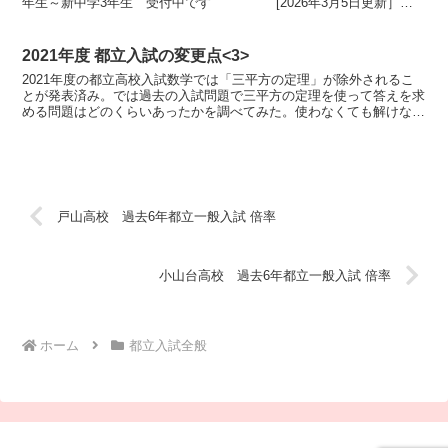
年生～新中学3年生 受付中です [2026年3月5日更新］都
立高校の推薦入試および一般入試の点数と答案の...
2021年度 都立入試の変更点<3>
2021年度の都立高校入試数学では「三平方の定理」が除外されるこ
とが発表済み。では過去の入試問題で三平方の定理を使って答えを求
める問題はどのくらいあったかを調べてみた。使わなくても解けない
ことはない、という問題もある。2020年度入試出典：...
戸山高校 過去6年都立一般入試 倍率
小山台高校 過去6年都立一般入試 倍率
ホーム
都立入試全般