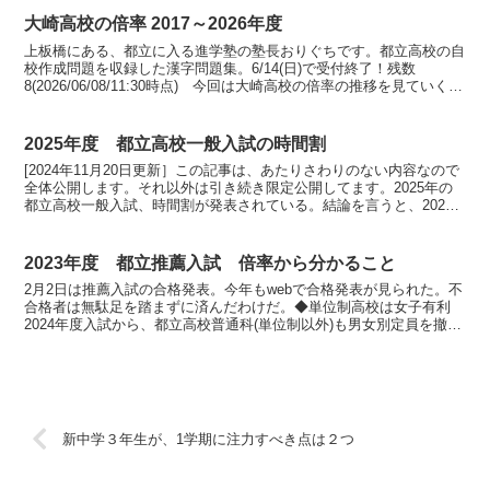
大崎高校の倍率 2017～2026年度
上板橋にある、都立に入る進学塾の塾長おりぐちです。都立高校の自
校作成問題を収録した漢字問題集。6/14(日)で受付終了！残数
8(2026/06/08/11:30時点) 今回は大崎高校の倍率の推移を見ていく。
◆推薦は人気推薦募集応募合格倍率2...
2025年度 都立高校一般入試の時間割
[2024年11月20日更新］この記事は、あたりさわりのない内容なので
全体公開します。それ以外は引き続き限定公開してます。2025年の
都立高校一般入試、時間割が発表されている。結論を言うと、2024
年度入試と一緒。時間割を知らない。あまつさ...
2023年度 都立推薦入試 倍率から分かること
2月2日は推薦入試の合格発表。今年もwebで合格発表が見られた。不
合格者は無駄足を踏まずに済んだわけだ。◆単位制高校は女子有利
2024年度入試から、都立高校普通科(単位制以外)も男女別定員を撤廃
する流れだ。それ以外の都立高校はすでに男女別定...
新中学３年生が、1学期に注力すべき点は２つ