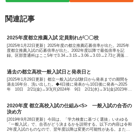
関連記事
2025年度都立推薦入試 定員割れが〇〇校
[2025年1月22日更新］2025年度の都立推薦応募倍率が出た。2025年
度都立推薦入試の応募倍率が出た。2002年度以降で最低倍率を記
録。区部普通科はここ5年で3.34→3.15→3.06→3.03→2.73と凋落し
ている竹早 2.45...
過去の都立高校一般入試日と発表日と
[2025年1月29日更新］都立一般入試の試験日から発表までの期間を
過去16年分、洗い出した。◆4日後に発表から10日後に発表へ2025
年 10日 2/21(金)→3/3(月)2024年 9日 2/21(水)→3/1(金)2023年
8日 ...
2020年度 都立高校入試の仕組み<5> 一般入試の合否の
決め方
[2019年9月28日更新］今回は、「学力検査に基づく選抜」いわゆる
「一般入試」で、合否がどう決まるかを説明する。以下の内容は令和
2年度入試のものなので、翌年度以降は変更の可能性がある。また、
例外もあることをご承知いただきたい。基本的に全日...