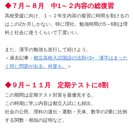
◆７月～８月 中1～２内容の総復習
高校受援に向け、１～２年生内容の復習に時間を割けるの
はこの2か月しかない。特に理社。勉強時間の5～6割は理
科と社会に使うくらいで丁度いい。
また、漢字の勉強も並行して続けよう。
＜過去記事：
都立高校入試国語の法則<3> 漢字はまった
く同じ問題が出る。何度も。
＞
◆９月～１１月 定期テストに8割
この期間は定期テスト対策を最優先する。
この時期に学ぶ内容は都立入試にも頻出。
社会の公民、理科の遺伝・運動・天体、数学の2乗に比例
する関数・相似の証明など。