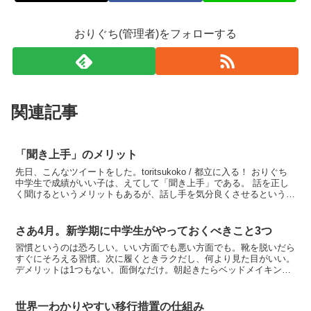
おりぐち(管理者)をフォローする
関連記事
「聞き上手」のメリット
先日、こんなツイートをした。toritsukoko / 都立に入る！ おりぐち
中学生で成績がいい子は、えてして「聞き上手」である。 話を正し
く聞けるというメリットもあるが、話し手を気分良くさせるという方
が重要。 逆に反応がまったくない子は、...
さあ4月。新学期に中学生がやっておくべきこと3つ
習慣というのは恐ろしい。いい方面でも悪い方面でも。靴を脱いだら
すぐにそろえる習慣。次に履くときラクだし、何より見た目がいい。
デメリットは1つもない。面倒なだけ。朝起きたらベッドメイキング
をする習慣。布団の湿気を逃がしてくれるし、何より見た目...
世界一わかりやすい移行措置の仕組み