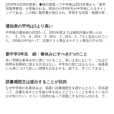
[2019年5月29日更新］◆移行措置って中学校は2021年度から「新学
習指導要領」が実施される。現在の小学5年生が中学校に入るタイミ
ングである。この時に教科書が改訂され、学習する内容・範囲が変更
される。もちろん、高校入試の出題内容も変わる...
通知表の平均は3より高い
中学校の通知表の評定5～1、2001年度までは相対評価が用いられ
た。 5…7％ 4…24％ 3…38％ 2…24％ 1…7％と定められてい
た。100名の中3がいて、定期テスト満点＆小テスト満点の子が10名
いたといても「5」がもらえるのは7名...
新中学3年生 続・春休みにすべき2つのこと
良い習慣を春休み中に身につけること。長い人生において、これほど
時間を効果的に使える方法はない。中学生の皆にはもちろん、保護者
にも身につけて欲しい習慣をお伝えする。誰でも、すぐにできるこ
と。もちろんタダ。ただし習慣化するのはなかなか大変だ。ま...
読書感想文は提出することが目的
なぜ中学校の名夏休みは、宿題に読書感想文を課すんだろう。百歩譲
って、読書を促すとか生徒が本を読んでどういうことを考えているの
かが知りたい。そういう目的があって宿題にするのなら分かる。で
は、その枚数を指定するのはなぜなのだろう。そりゃ生徒全員...